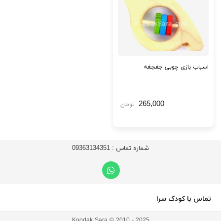
اسباب بازی چوبی جغجغه
265,000
تومان
شماره تماس :
09363134351
تماس با کودک سرا
Koodak Sara © 2010 - 2025