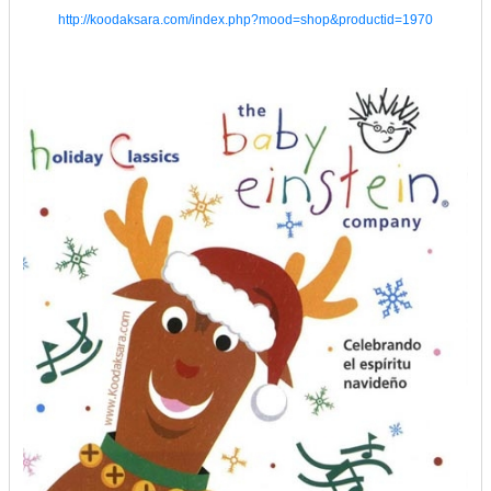
http://koodaksara.com/index.php?mood=shop&productid=1970