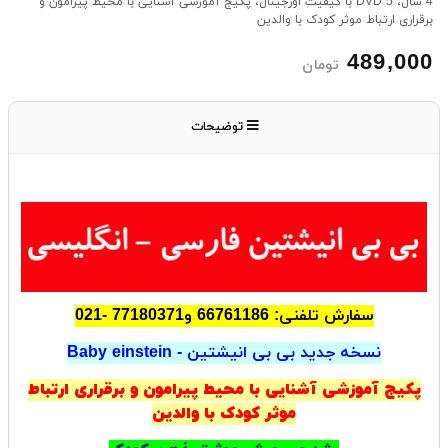
4 سال، 5 DVD با کیفیت اورجینال، پکیج آموزشی آشنایی با محیط پیرامون و
برقراری ارتباط موثر کودک با والدین
489,000
تومان
توضیحات
سفارش تلفنی: 66761186 و
77180371
-021
نسخه جدید بی بی انیشتین - Baby einstein
پکیج آموزشی آشنایی با محیط پیرامون و برقراری ارتباط
موثر کودک با والدین