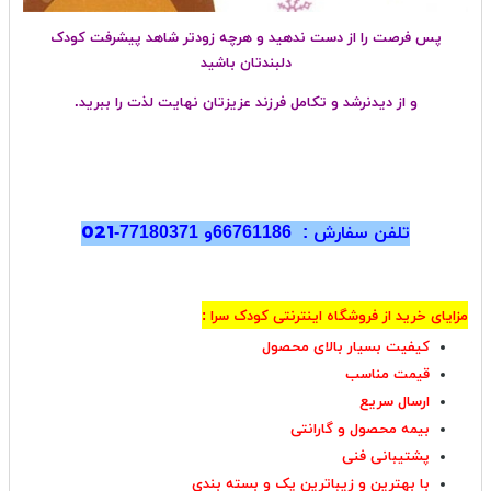
پس فرصت را از دست ندهید و هرچه زودتر شاهد پیشرفت کودک
دلبندتان باشید
و از دیدنرشد و تکامل فرزند عزیزتان نهایت لذت را ببرید.
تلفن سفارش : 66761186و 77180371-
021
مزایای خرید از فروشگاه اینترنتی کودک سرا :
کیفیت بسیار بالای محصول
قیمت مناسب
ارسال سریع
بیمه محصول و گارانتی
پشتیبانی فنی
با بهترین و زیباترین پک و بسته بندی