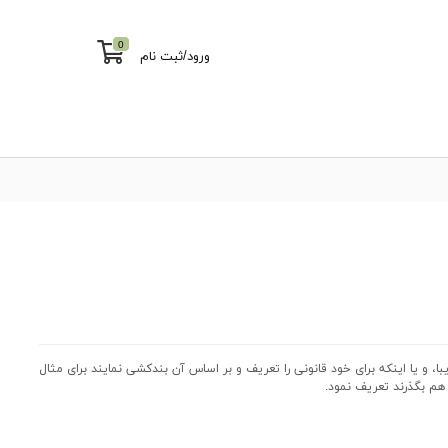
0
ورود
/
ثبت نام
نی : مناسب برای 2 تا 4 سال ، در 6 طرح مختلف و زیبا، و یا اینکه برای خود قانونی را تعریف و بر اساس آن بندکشی نمایند برای مثال
 هم بگذرند تعریف نمود.