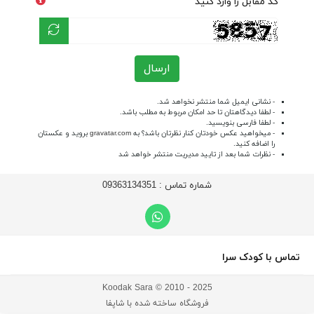
کد مقابل را وارد کنید
ارسال
- نشانی ایمیل شما منتشر نخواهد شد.
- لطفا دیدگاهتان تا حد امکان مربوط به مطلب باشد.
- لطفا فارسی بنویسید.
- میخواهید عکس خودتان کنار نظرتان باشد؟ به
gravatar.com
بروید و عکستان
را اضافه کنید.
- نظرات شما بعد از تایید مدیریت منتشر خواهد شد
شماره تماس :
09363134351
تماس با کودک سرا
Koodak Sara © 2010 - 2025
فروشگاه ساخته شده با شاپفا