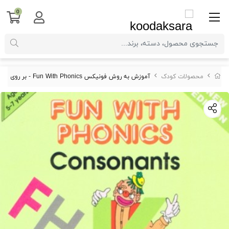
0
محصولات کودک
آموزش به روش فونیکس Fun With Phonics - بر روی فلش