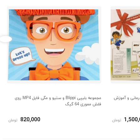
رمانی و آموزش
مجموعه بلیپی Blippi و ستیو و مگی فایل MP4 روی
فلش مموری 64 گیگ
820,000
1,500
تومان
تومان