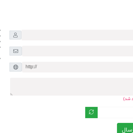
د شد)
سال