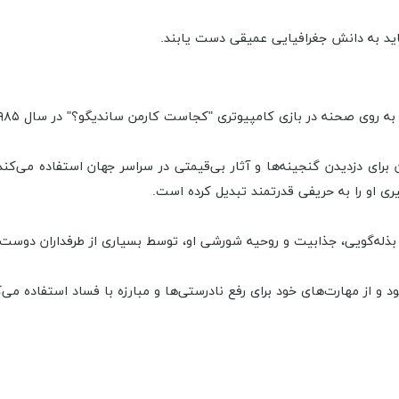
اید به دانش جغرافیایی عمیقی دست یابند.
ی "کجاست کارمن ساندیگو؟" در سال ۱۹۸۵ به عنوان دشمن اصلی، مخاطبین را شیفته خود کرده است.
و رهبر سازمان جرمی V.I.L.E است که از آن برای دزدیدن گنجینه‌ها و آثار بی‌قیمتی در سراسر 
ری او را به حریفی قدرتمند تبدیل کرده است.
ر بذله‌گویی، جذابیت و روحیه شورشی او، توسط بسیاری از طرفداران دوست
و از مهارت‌های خود برای رفع نادرستی‌ها و مبارزه با فساد استفاده می‌ک